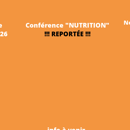
N
lle
Conférence "NUTRITION"
026
!!! REPORTÉE !!!
info à venir