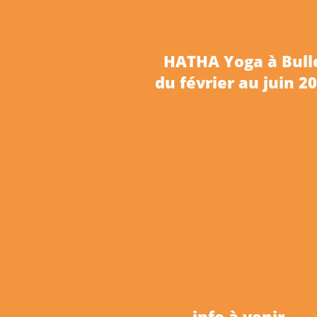
HATHA Yoga à Bu
du février au juin 2
info à venir