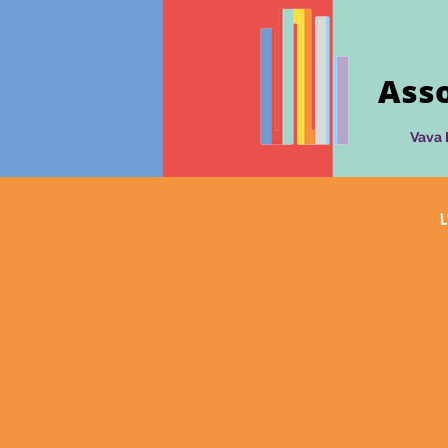
Asso
Vava 
L