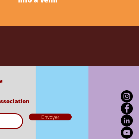
r
association
Envoyer