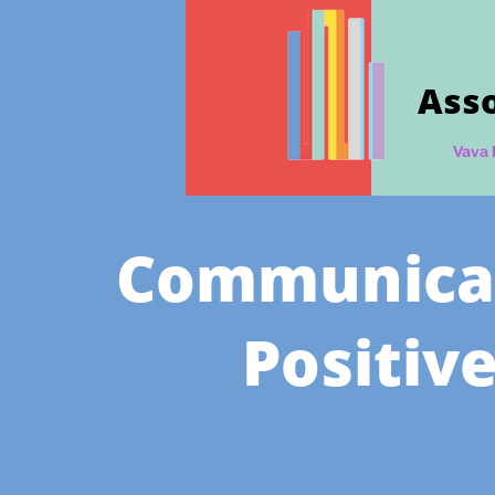
Asso
Vava 
Communica
Positiv