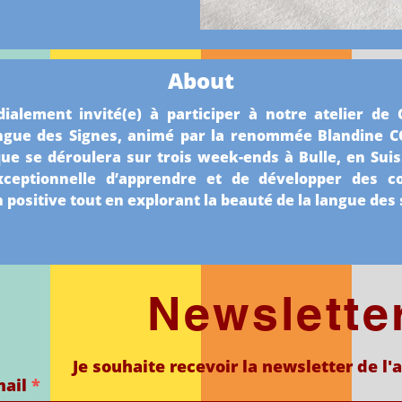
About
ialement invité(e) à participer à notre atelier de
angue des Signes, animé par la renommée Blandine C
e se déroulera sur trois week-ends à Bulle, en Suiss
xceptionnelle d’apprendre et de développer des c
ositive tout en explorant la beauté de la langue des 
Newslette
Je souhaite recevoir la newsletter de l'
mail