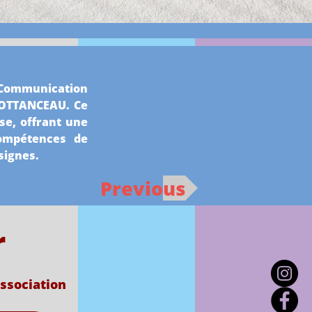
 Communication 
OTTANCEAU. Ce 
e, offrant une 
ompétences de 
signes.
Previous
r
association