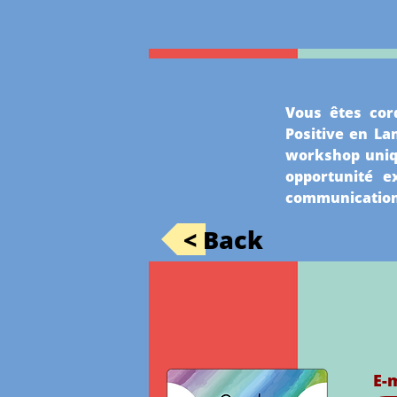
Vous êtes cord
Positive en L
workshop uniqu
opportunité e
communication p
< Back
E-