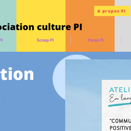
A propos Pi
ciation culture PI
Pi
Scoop Pi
Passé Pi
tion
e